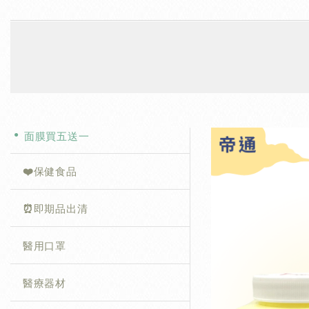
面膜買五送一
❤️保健食品
⏰即期品出清
醫用口罩
醫療器材