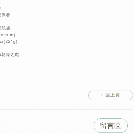
林
潤保養
潤肌膚
oleum)
z(224g)
涼乾燥之處
8
回上頁
留言區