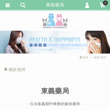
0
東義藥局
會員登入
繁體中文
會員註冊
忘記密碼
訂單查詢
追蹤清單
首頁
關於我們
匯款通知
關於我們
東義藥局
- 位在嘉義縣竹崎鄉的健保藥局 -