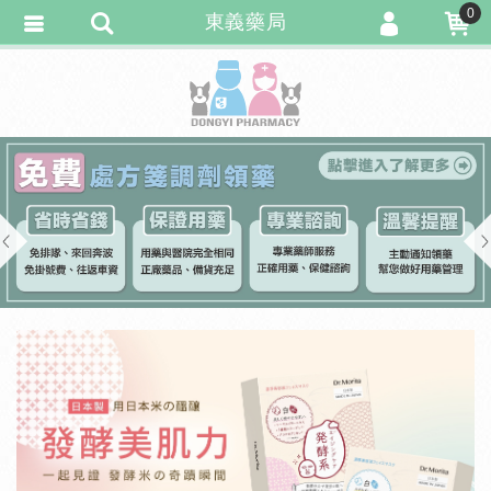
0
東義藥局
會員登入
繁體中文
會員註冊
忘記密碼
訂單查詢
追蹤清單
Previous
匯款通知