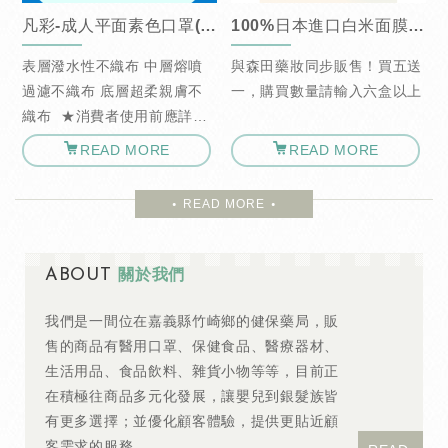
凡彩-成人平面素色口罩(盒裝50入)
100%日本進口白米面膜(5片/盒)
附
表層潑水性不織布 中層熔噴
與森田藥妝同步販售！買五送
戴
過濾不織布 底層超柔親膚不
一，購買數量請輸入六盒以上
織布 ★消費者使用前應詳閱
阻
醫療器材說明書★ ★衛生用
READ MORE
READ MORE
外
品一經出售恕無退換貨★
空
READ MORE
ABOUT
關於我們
我們是一間位在嘉義縣竹崎鄉的健保藥局，販
售的商品有醫用口罩、保健食品、醫療器材、
生活用品、食品飲料、雜貨小物等等，目前正
在積極往商品多元化發展，讓嬰兒到銀髮族皆
有更多選擇；並優化顧客體驗，提供更貼近顧
客需求的服務。