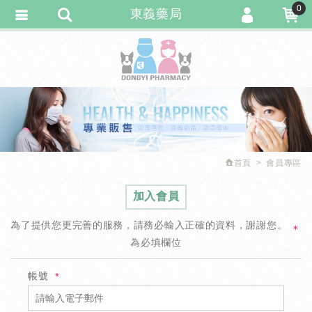
0
東義藥局
會員登入
繁體中文
會員註冊
忘記密碼
訂單查詢
追蹤清單
首頁
會員專區
匯款通知
加入會員
為了提供您更完善的服務，請務必輸入正確的資料，謝謝您。
＊
為必填欄位
帳號