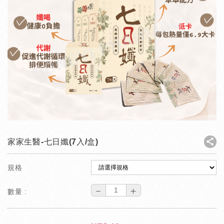
家家生醫-七日孅(7入/盒)
規格
－
＋
數量 :