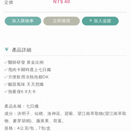
NT$
40
定價
加入購物車
立即購買
加入追蹤
產品詳細
✅醫師研發 黃金比例
✅甩肉卡關時遇上七日孅
✅方便飲用冷熱泡都OK
✅酸甜風味 天天想孅
✅熱量僅6.9大卡
產品名稱：七日孅
成分：決明子、仙楂、洛神花、甜菊、望江南萃取物(望江南萃取
物、麥芽胡精)、藤黃果、荷葉。
規格：4公克/包，7包/盒