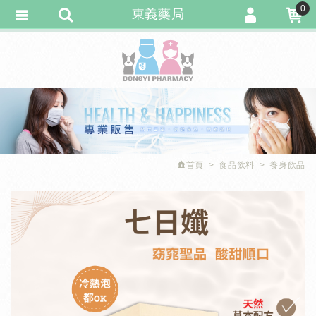
0
東義藥局
會員登入
繁體中文
會員註冊
忘記密碼
訂單查詢
追蹤清單
首頁
食品飲料
養身飲品
匯款通知